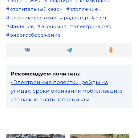
вода
ЖКУ
квартире
коммуналка
отопительный сезон
отопление
пластиковое окно
радиатор
свет
Филенов
экономия
электричество
энергосбережение
Рекомендуем почитать:
• Электронные повестки, рейды на
улицах, сроки окончания мобилизации:
что важно знать запасникам