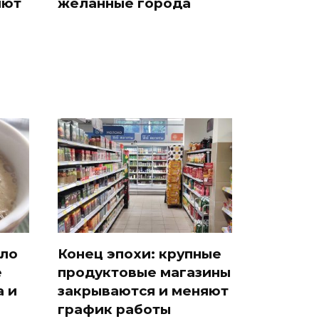
яют
желанные города
ило
Конец эпохи: крупные
е
продуктовые магазины
 и
закрываются и меняют
график работы