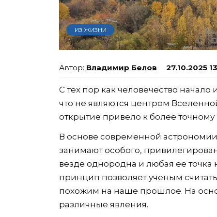
ИЗ ЖИЗНИ
Владимир Белов
27.10.2025 1
С тех пор как человечество начало
что не являются центром Вселенной
открытие привело к более точному
В основе современной астрономии 
занимают особого, привилегирован
везде однородна и любая ее точка н
принцип позволяет ученым считать
похожим на наше прошлое. На осн
различные явления.