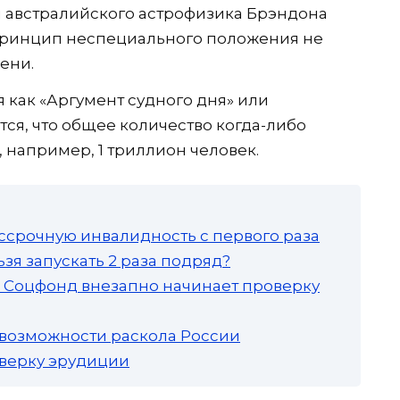
я австралийского астрофизика Брэндона
принцип неспециального положения не
мени.
я как «Аргумент судного дня» или
тся, что общее количество когда-либо
например, 1 триллион человек.
ссрочную инвалидность с первого раза
зя запускать 2 раза подряд?
а: Соцфонд внезапно начинает проверку
 возможности раскола России
роверку эрудиции