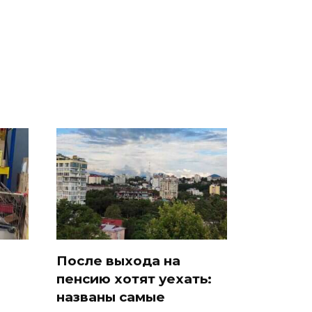
о
машину напали и
ажиотаж из-за этого
подожгли.
продукта: что купить?
После выхода на
пенсию хотят уехать:
названы самые