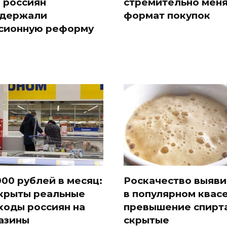
 россиян
стремительно мен
держали
формат покупок
сионную реформу
000 рублей в месяц:
Роскачество выяв
крыты реальные
в популярном квас
ходы россиян на
превышение спирта
азины
скрытые