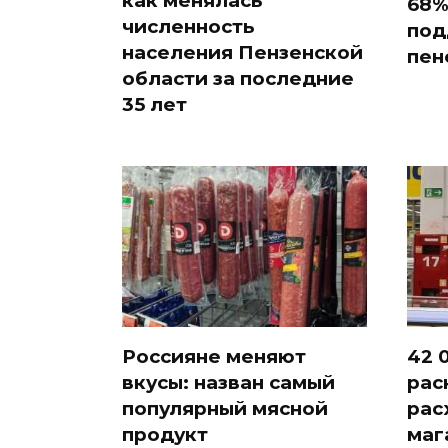
как менялась
68%
численность
под
населения Пензенской
пен
области за последние
35 лет
Россияне меняют
42 
вкусы: назван самый
рас
популярный мясной
рас
продукт
маг