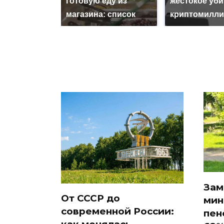
готовую еду из
жестокое уб
магазина: список
криптомилли
Зам
От СССР до
мин
современной России:
пен