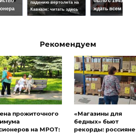
ийство
было с 1945: чег
падению вертолета на
онера
ждать всем нам?
Кавказе: читать здесь
Рекомендуем
ена прожиточного
«Магазины для
имума
бедных» бьют
сионеров на МРОТ:
рекорды: россияне