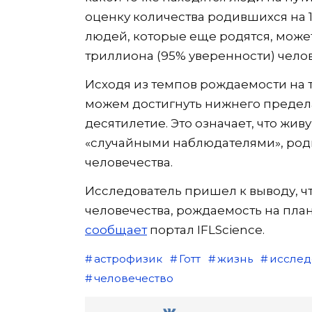
оценку количества родившихся на 1
людей, которые еще родятся, может 
триллиона (95% уверенности) челов
Исходя из темпов рождаемости на т
можем достигнуть нижнего предела
десятилетие. Это означает, что жив
«случайными наблюдателями», род
человечества.
Исследователь пришел к выводу, ч
человечества, рождаемость на план
сообщает
портал IFLScience.
астрофизик
Готт
жизнь
исслед
человечество