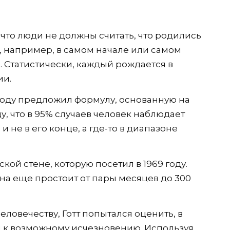
что люди не должны считать, что родились
, например, в самом начале или самом
. Статистически, каждый рождается в
ии.
 году предложил формулу, основанную на
, что в 95% случаев человек наблюдает
и не в его конце, а где-то в диапазоне
кой стене, которую посетил в 1969 году.
на еще простоит от пары месяцев до 300
ловечеству, Готт попытался оценить, в
ти к возможному исчезновению. Используя