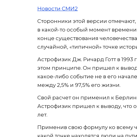
Новости СМИ2
Сторонники этой версии отмечают, 
в какой-то особый момент времени
конце существования человечества
случайной, «типичной» точке истор
Астрофизик Дж. Ричард Готт в 1993
этом принципе. Он пришел к выводу
какое-либо событие не в его начале 
между 2,5% и 97,5% его жизни.
Свой расчет он применил к Берлинс
Астрофизик пришел к выводу, что о
лет.
Применив свою формулу ко всему че
какой точке находятся люди на пу