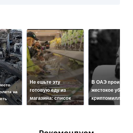
Не ешьте эту
В ОАЭ произошл
место
готовую еду из
жестокое убийст
олета на
магазина: список
криптомиллионе
реть
Рекомендуем