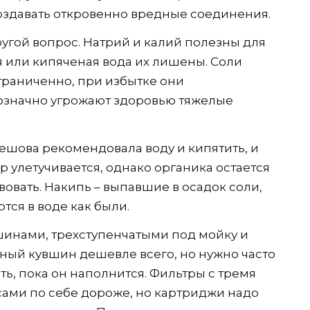
создавать откровенно вредные соединения.
другой вопрос. Натрий и калий полезны для
я или кипяченая вода их лишены. Соли
граниченно, при избытке они
нозначно угрожают здоровью тяжелые
шова рекомендовала воду и кипятить, и
ор улетучивается, однако органика остается
вовать. Накипь – выпавшие в осадок соли,
тся в воде как были.
шинами, трехступенчатыми под мойку и
ный кувшин дешевле всего, но нужно часто
ь, пока он наполнится. Фильтры с тремя
сами по себе дороже, но картриджи надо