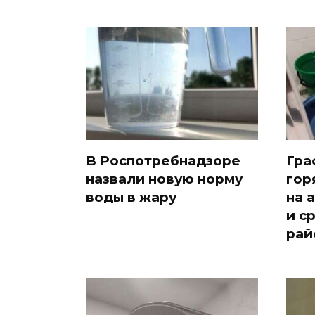
В Роспотребнадзоре
Гра
назвали новую норму
гор
воды в жару
на 
и с
рай