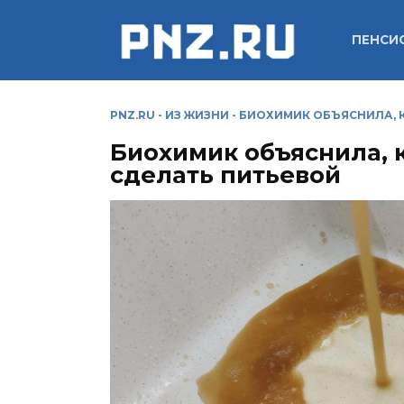
Перейти
к
ПЕНСИ
содержанию
PNZ.RU
-
ИЗ ЖИЗНИ
-
БИОХИМИК ОБЪЯСНИЛА, К
Биохимик объяснила, к
сделать питьевой