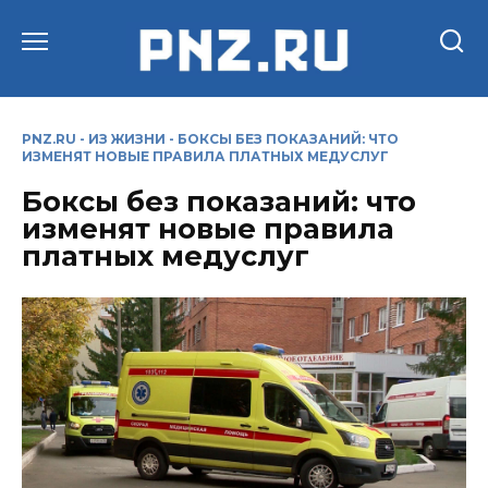
Перейти
к
содержанию
PNZ.RU
-
ИЗ ЖИЗНИ
-
БОКСЫ БЕЗ ПОКАЗАНИЙ: ЧТО
ИЗМЕНЯТ НОВЫЕ ПРАВИЛА ПЛАТНЫХ МЕДУСЛУГ
Боксы без показаний: что
изменят новые правила
платных медуслуг