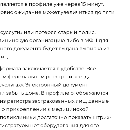
вляется в профиле уже через 15 минут.
ервис ожидание может увеличиться до пяти
осуслуги» или потерял старый полис,
едицинскую организацию либо в МФЦ для
ного документа будет выдана выписка из
лиц.
ормата заключается в удобстве. Все
ном федеральном реестре и всегда
суслугах». Электронный документ
ли забыть дома. В профиле отображаются
из регистра застрахованных лиц, данные
я о прикреплении к медицинской
поликлиники достаточно показать штрих-
егистратуры нет оборудования для его