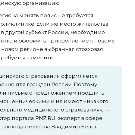
цинскую организацию.
егиона менять полис не требуется —
поликлинике. Если же место жительства
в другой субъект России, необходимо
панию и оформить прикрепление к новому
 новом регионе выбранная страховая
требуется заменить.
цинского страхования оформляется
рочно для граждан России. Поэтому
или письма с предложением продлить
я мошенническими и не имеют никакого
тельного медицинского страхования», —
ор портала PNZ.RU, эксперт в сфере
 законодательства Владимир Белов.