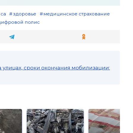
иса
здоровье
медицинское страхование
цифровой полис
а улицах, сроки окончания мобилизации: