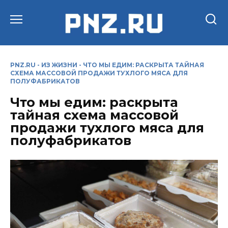
Перейти
к
содержанию
PNZ.RU
-
ИЗ ЖИЗНИ
-
ЧТО МЫ ЕДИМ: РАСКРЫТА ТАЙНАЯ
СХЕМА МАССОВОЙ ПРОДАЖИ ТУХЛОГО МЯСА ДЛЯ
ПОЛУФАБРИКАТОВ
Что мы едим: раскрыта
тайная схема массовой
продажи тухлого мяса для
полуфабрикатов