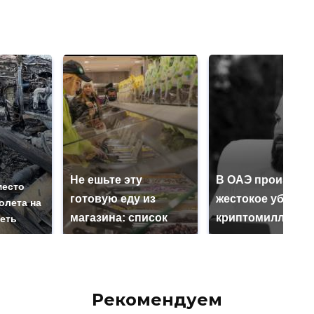
Не ешьте эту
В ОАЭ произошл
место
готовую еду из
жестокое убийст
олета на
магазина: список
криптомиллионе
реть
Рекомендуем