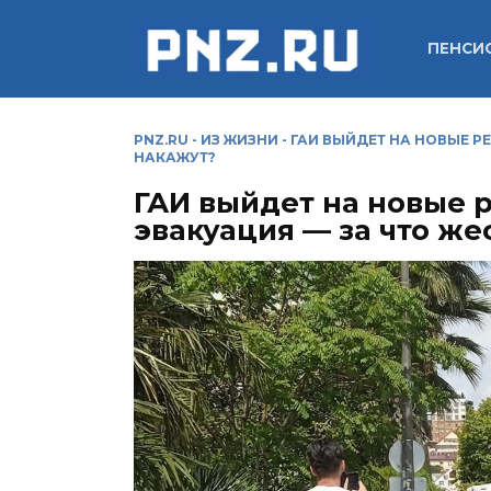
Перейти
к
ПЕНСИ
содержанию
PNZ.RU
-
ИЗ ЖИЗНИ
-
ГАИ ВЫЙДЕТ НА НОВЫЕ РЕ
НАКАЖУТ?
ГАИ выйдет на новые 
эвакуация — за что же