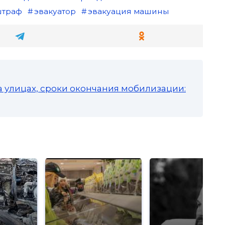
траф
эвакуатор
эвакуация машины
а улицах, сроки окончания мобилизации: