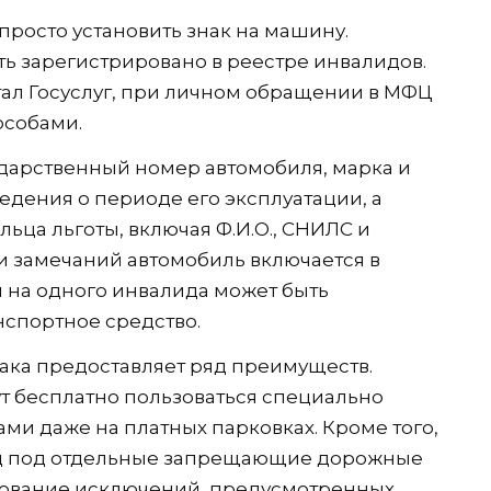
просто установить знак на машину.
ь зарегистрировано в реестре инвалидов.
ал Госуслуг, при личном обращении в МФЦ
собами.
дарственный номер автомобиля, марка и
едения о периоде его эксплуатации, а
ьца льготы, включая Ф.И.О., СНИЛС и
и замечаний автомобиль включается в
м на одного инвалида может быть
нспортное средство.
ака предоставляет ряд преимуществ.
т бесплатно пользоваться специально
и даже на платных парковках. Кроме того,
зд под отдельные запрещающие дорожные
ьзование исключений, предусмотренных