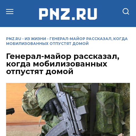
Перейти
к
содержанию
PNZ.RU
-
ИЗ ЖИЗНИ
-
ГЕНЕРАЛ-МАЙОР РАССКАЗАЛ, КОГДА
МОБИЛИЗОВАННЫХ ОТПУСТЯТ ДОМОЙ
Генерал-майор рассказал,
когда мобилизованных
отпустят домой