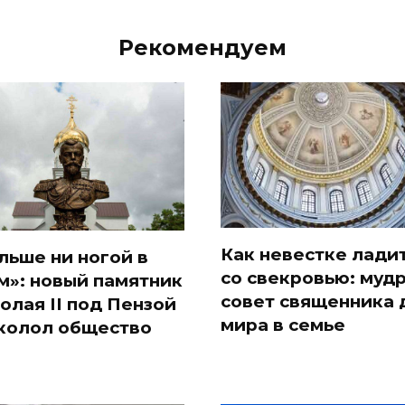
Рекомендуем
Как невестке лади
льше ни ногой в
со свекровью: муд
м»: новый памятник
совет священника 
олая II под Пензой
мира в семье
колол общество