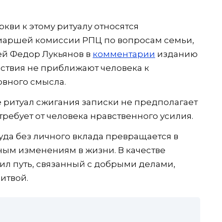
кви к этому ритуалу относятся
иаршей комиссии РПЦ по вопросам семьи,
ей Федор Лукьянов в
комментарии
изданию
йствия не приближают человека к
овного смысла.
е ритуал сжигания записки не предполагает
требует от человека нравственного усилия.
уда без личного вклада превращается в
ным изменениям в жизни. В качестве
л путь, связанный с добрыми делами,
итвой.