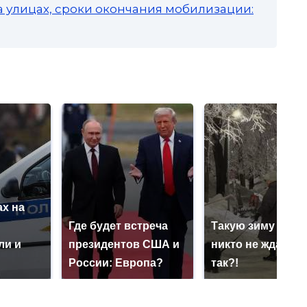
а улицах, сроки окончания мобилизации:
х на
ю
Где будет встреча
Такую зиму в Ро
ли и
президентов США и
никто не ждал: ка
России: Европа?
так?!