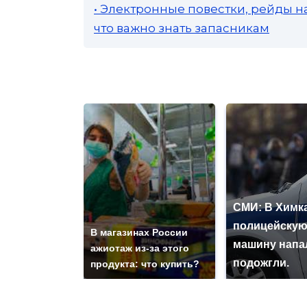
• Электронные повестки, рейды н
что важно знать запасникам
СМИ: В Химка
полицейску
В магазинах России
машину напа
ажиотаж из-за этого
подожгли.
продукта: что купить?