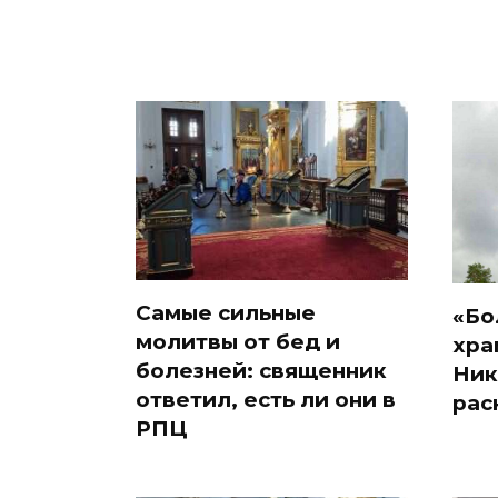
Самые сильные
«Бо
молитвы от бед и
хра
болезней: священник
Ник
ответил, есть ли они в
рас
РПЦ