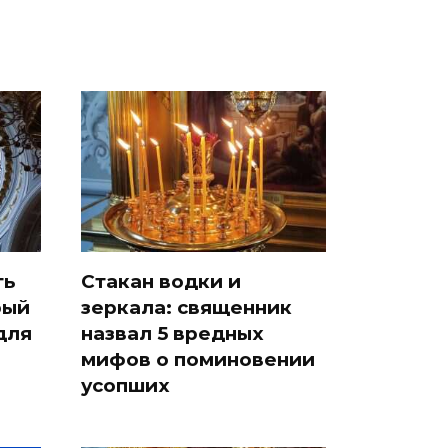
ть
Стакан водки и
рый
зеркала: священник
для
назвал 5 вредных
мифов о поминовении
усопших