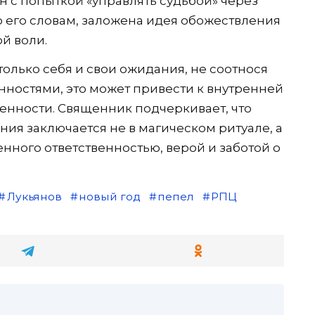
н с попыткой «управлять судьбой» через
о его словам, заложена идея обожествления
й воли.
 только себя и свои ожидания, не соотнося
нностями, это может привести к внутренней
енности. Священник подчеркивает, что
я заключается не в магическом ритуале, а
нного ответственностью, верой и заботой о
Лукьянов
новый год
пепел
РПЦ