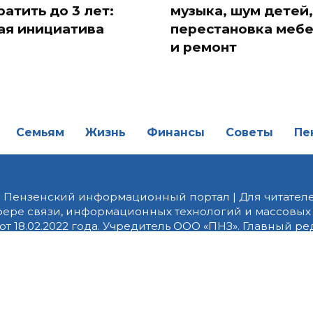
ратить до 3 лет:
музыка, шум детей,
ая инициатива
перестановка меб
и ремонт
Семьям
Жизнь
Финансы
Советы
Пе
| Пензенский информационный портал | Для читателе
фере связи, информационных технологий и массовых
от 18.02.2022 года. Учредитель ООО «ПНЗ». Главный р
fice@penzainform.ru | На портале PNZ.RU размещаются
орских материалов без разрешения редакции запрещ
алов гиперссылка с указанием «как сообщает портал
ются внешние рекомендательные технологии (инф
 сбора, систематизации и анализа сведений, относ