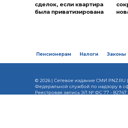
сделок, если квартира
сок
была приватизирована
нов
Пенсионерам
Налоги
Законы
© 2026 | Сетевое издание СМИ PNZ.RU 
Федеральной службой по надзору в с
Реестровая запись ЭЛ № ФС 77 - 82747 
редакции 8 (8412) 238-002, e-mail: of
материалы. Любое использование авт
информационных или авторских матери
На информационном ресурсе применя
предоставления информации на основе