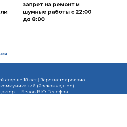
запрет на ремонт и
ели
шумные работы с 22:00
до 8:00
нза
й старше 18 лет | Зарегистрировано
 коммуникаций (Роскомнадзор).
едактор — Белов В.Ю. Телефон
 информационные и авторские
ено. При перепечатке
 PNZ.RU» обязательна.
ормационные технологии
ящихся к предпочтениям