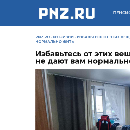
Перейти
к
ПЕНСИ
содержанию
PNZ.RU
-
ИЗ ЖИЗНИ
-
ИЗБАВЬТЕСЬ ОТ ЭТИХ ВЕ
НОРМАЛЬНО ЖИТЬ
Избавьтесь от этих ве
не дают вам нормальн