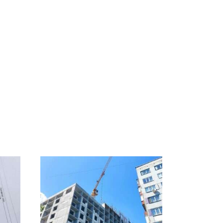
В ОАЭ произошло
Все новости по
жестокое убийство
падению вертолета на
криптомиллионера
Кавказе: читать здесь