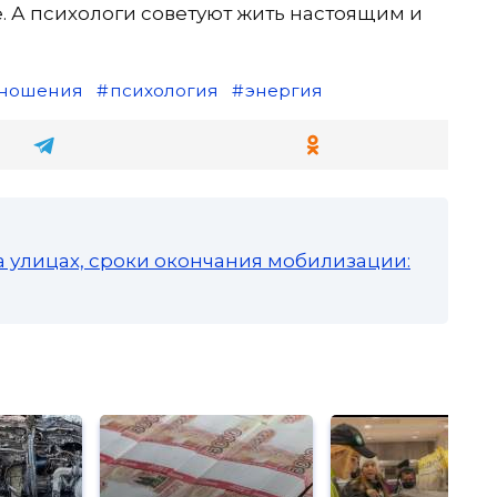
е. А психологи советуют жить настоящим и
тношения
психология
энергия
а улицах, сроки окончания мобилизации: