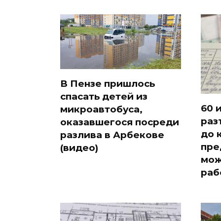
В Пензе пришлось
спасать детей из
60 
микроавтобуса,
раз
оказавшегося посреди
до 
разлива в Арбекове
пре
(видео)
мож
раб