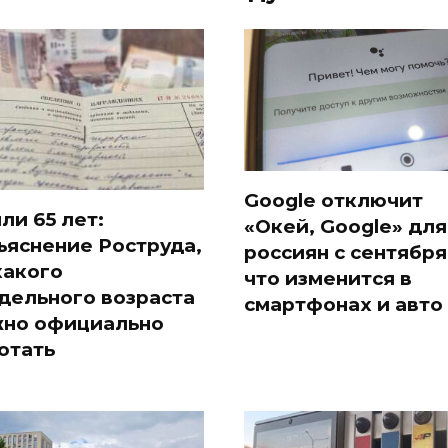
Google отключит
или 65 лет:
«Окей, Google» для
ъяснение Роструда,
россиян с сентября
какого
что изменится в
дельного возраста
смартфонах и авто
но официально
отать