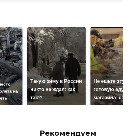
Такую зиму в России
Не ешьте эту
место
никто не ждал: как
готовую еду из
олета на
так?!
магазина: список
реть
Рекомендуем