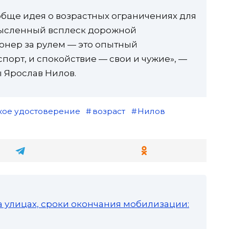
обще идея о возрастных ограничениях для
ысленный всплеск дорожной
онер за рулем — это опытный
порт, и спокойствие — свои и чужие», —
 Ярослав Нилов.
кое удостоверение
возраст
Нилов
а улицах, сроки окончания мобилизации: