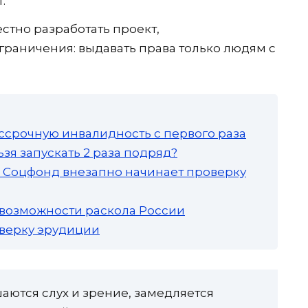
.
стно разработать проект,
раничения: выдавать права только людям с
ссрочную инвалидность с первого раза
зя запускать 2 раза подряд?
а: Соцфонд внезапно начинает проверку
 возможности раскола России
роверку эрудиции
шаются слух и зрение, замедляется