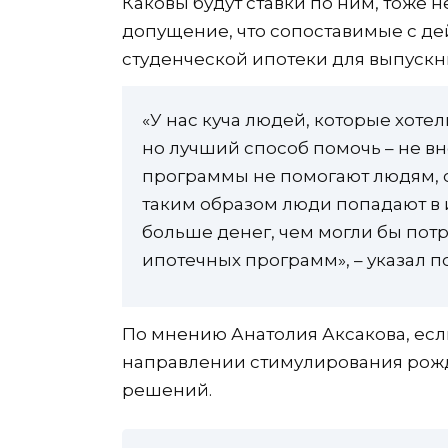
Каковы будут ставки по ним, тоже 
допущение, что сопоставимые с д
студенческой ипотеки для выпускни
«У нас куча людей, которые хоте
но лучший способ помочь – не в
программы не помогают людям, о
таким образом люди попадают в и
больше денег, чем могли бы потр
ипотечных программ», – указал п
По мнению Анатолия Аксакова, есл
направлении стимулирования рожд
решений.