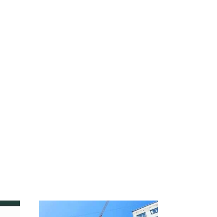
Не ешьте эту
В ОАЭ произошло
о
готовую еду из
жестокое убийство
а на
магазина: список
криптомиллионера