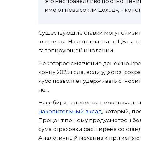
это несправедливо по отношению
имеют невысокий доход», – конс
Существующие ставки могут снизит
ключевая. На данном этапе ЦБ на т
галопирующей инфляции.
Некоторое смягчение денежно-кре
концу 2025 года, если удастся сок
курс позволяет удерживать относит
нет.
Насобирать денег на первоначальн
накопительный вклад
, который, п
Процент по нему предусмотрен бол
сума страховки расширена со станда
Аналогичный механизм применяют 