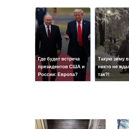
Где будет встреча
Такую зиму в
президентов США и
никто не ждал
России: Европа?
так?!