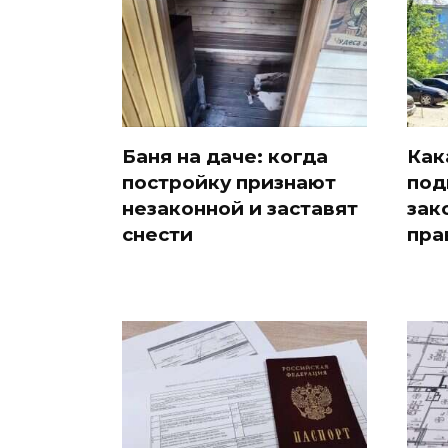
Баня на даче: когда
Как
постройку признают
под
незаконной и заставят
зак
снести
пра