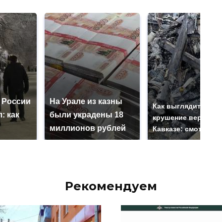
 России
На Урале из казны
Как выглядит мест
: как
были украдены 18
крушение вертолет
миллионов рублей
Кавказе: смотреть
Рекомендуем