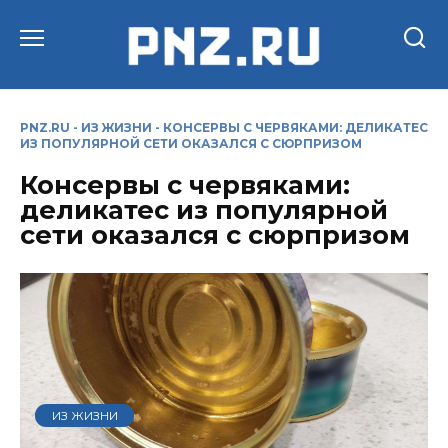
Перейти
к
содержанию
PNZ.RU
-
ИЗ ЖИЗНИ
-
КОНСЕРВЫ С ЧЕРВЯКАМИ: ДЕЛИКАТЕС
ИЗ ПОПУЛЯРНОЙ СЕТИ ОКАЗАЛСЯ С СЮРПРИЗОМ
Консервы с червяками:
деликатес из популярной
сети оказался с сюрпризом
ИЗ ЖИЗНИ