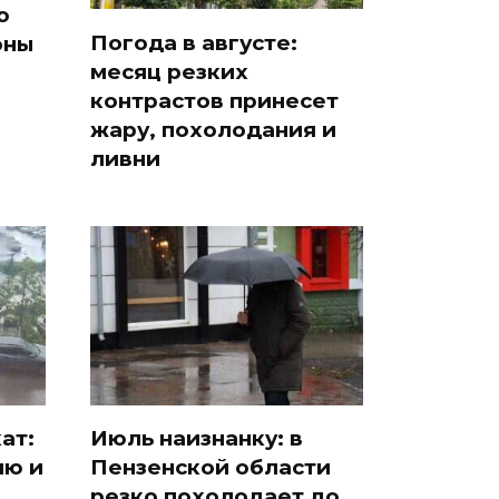
ю
Погода в августе:
оны
месяц резких
контрастов принесет
жару, похолодания и
ливни
ат:
Июль наизнанку: в
ию и
Пензенской области
резко похолодает до