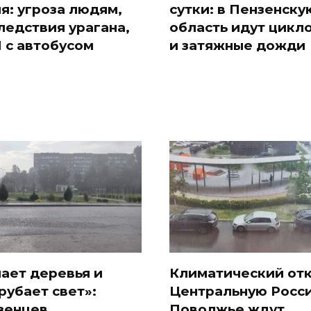
я: угроза людям,
сутки: в Пензенску
ледствия урагана,
область идут цикл
 с автобусом
и затяжные дожди
ает деревья и
Климатический отк
рубает свет»:
Центральную Росс
зенцев
Поволжье ждут