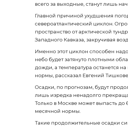
всего за выходные, станут лишь н
Главной причиной ухудшения пого
североатлантический циклон. Огро
пространство от арктической тунд
Западного Кавказа, закручивая воз
Именно этот циклон способен над
небо будет затянуто плотными обл
дожди, а температура останется н
нормы, рассказал Евгений Тишкове
Осадки, по прогнозам, будут прод
лишь изредка ненадолго прекраща
Только в Москве может выпасть до 
месячной нормы.
Такие продолжительные осадки си