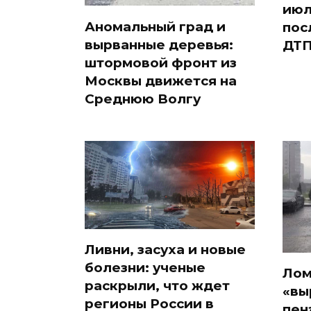
июл
Аномальный град и
пос
вырванные деревья:
ДТП
штормовой фронт из
Москвы движется на
Среднюю Волгу
Ливни, засуха и новые
болезни: ученые
Лом
раскрыли, что ждет
«вы
регионы России в
пен