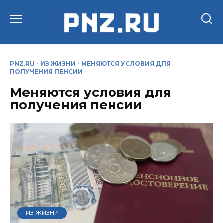
Перейти
к
содержанию
PNZ.RU
-
ИЗ ЖИЗНИ
-
МЕНЯЮТСЯ УСЛОВИЯ ДЛЯ
ПОЛУЧЕНИЯ ПЕНСИИ
Меняются условия для
получения пенсии
ИЗ ЖИЗНИ