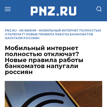
Перейти
к
содержанию
PNZ.RU
-
ИЗ ЖИЗНИ
-
МОБИЛЬНЫЙ ИНТЕРНЕТ ПОЛНОСТЬЮ
ОТКЛЮЧАТ? НОВЫЕ ПРАВИЛА РАБОТЫ БАНКОМАТОВ
НАПУГАЛИ РОССИЯН
Мобильный интернет
полностью отключат?
Новые правила работы
банкоматов напугали
россиян