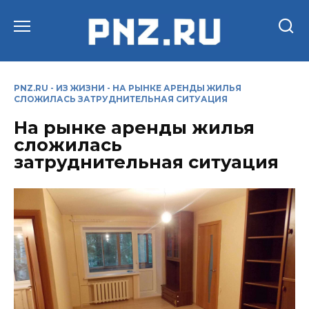
Перейти
к
содержанию
PNZ.RU
-
ИЗ ЖИЗНИ
-
НА РЫНКЕ АРЕНДЫ ЖИЛЬЯ
СЛОЖИЛАСЬ ЗАТРУДНИТЕЛЬНАЯ СИТУАЦИЯ
На рынке аренды жилья
сложилась
затруднительная ситуация