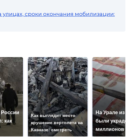
а улицах, сроки окончания мобилизации:
 России
На Урале из казн
Как выглядит место
: как
были украдены 1
крушение вертолета на
миллионов рубл
Кавказе: смотреть