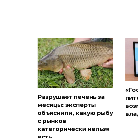
«Го
Разрушает печень за
пит
месяцы: эксперты
воз
объяснили, какую рыбу
вла
с рынков
категорически нельзя
есть