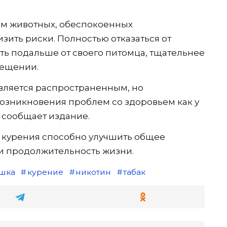
м животных, обеспокоенных
зить риски. Полностью отказаться от
ть подальше от своего питомца, тщательнее
мещении.
вляется распространенным, но
озникновения проблем со здоровьем как у
 сообщает издание.
 курения способно улучшить общее
 и продолжительность жизни.
шка
курение
никотин
табак