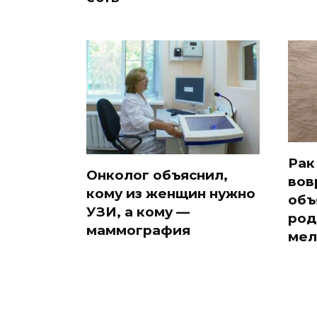
Рак
Онколог объяснил,
вов
кому из женщин нужно
объ
УЗИ, а кому —
род
маммография
мел