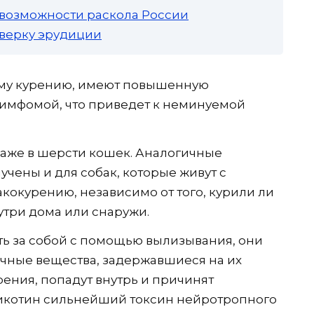
 возможности раскола России
роверку эрудиции
му курению, имеют повышенную
лимфомой, что приведет к неминуемой
даже в шерсти кошек. Аналогичные
чены и для собак, которые живут с
кокурению, независимо от того, курили ли
три дома или снаружи.
ь за собой с помощью вылизывания, они
ичные вещества, задержавшиеся на их
рения, попадут внутрь и причинят
никотин сильнейший токсин нейротропного