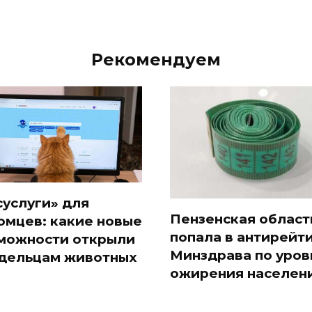
Рекомендуем
суслуги» для
Пензенская област
омцев: какие новые
попала в антирейт
можности открыли
Минздрава по уро
дельцам животных
ожирения населен