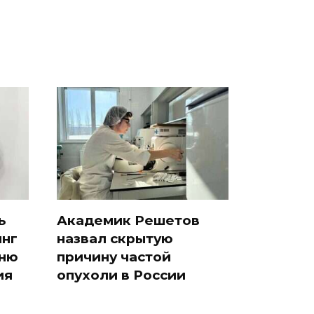
ь
Академик Решетов
инг
назвал скрытую
вню
причину частой
ия
опухоли в России