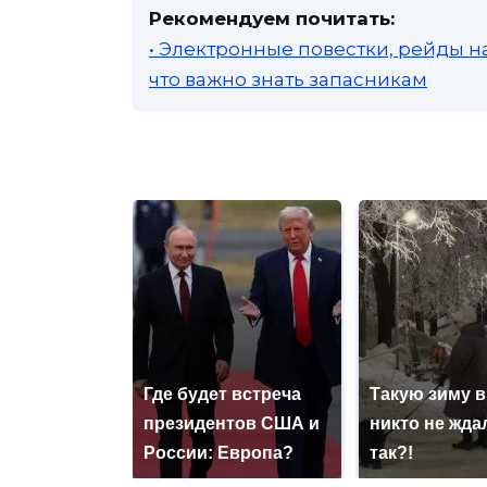
Рекомендуем почитать:
• Электронные повестки, рейды н
что важно знать запасникам
Где будет встреча
Такую зиму в
президентов США и
никто не ждал
России: Европа?
так?!