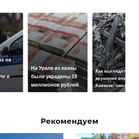
х на
ю
На Урале из казны
Как выглядит мест
ли и
были украдены 18
крушение вертолет
миллионов рублей
Кавказе: смотреть
Рекомендуем