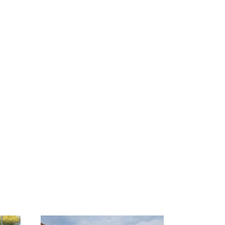
Не ешьте эту
В ОАЭ произошло
о
готовую еду из
жестокое убийство
а на
магазина: список
криптомиллионера