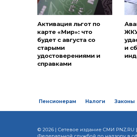
Активация льгот по
Ава
карте «Мир»: что
ЖКУ
будет с августа со
уда
старыми
и с
удостоверениями и
инд
справками
Пенсионерам
Налоги
Законы
© 2026 | Сетевое издание СМИ PNZ.RU 
Федеральной службой по надзору в с