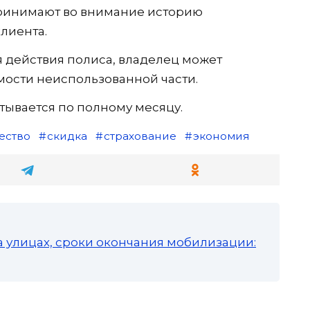
принимают во внимание историю
лиента.
 действия полиса, владелец может
мости неиспользованной части.
ывается по полному месяцу.
ество
скидка
страхование
экономия
а улицах, сроки окончания мобилизации: