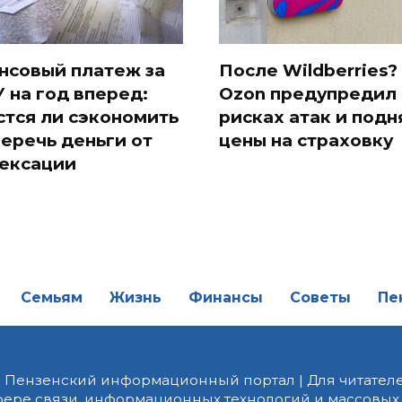
нсовый платеж за
После Wildberries?
 на год вперед:
Ozon предупредил 
стся ли сэкономить
рисках атак и подн
беречь деньги от
цены на страховку
ексации
Семьям
Жизнь
Финансы
Советы
Пе
| Пензенский информационный портал | Для читателе
фере связи, информационных технологий и массовых