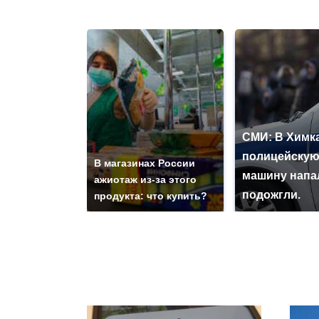
СМИ: В Химка
полицейску
В магазинах России
машину напа
ажиотаж из-за этого
подожгли.
продукта: что купить?