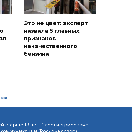
Это не цвет: эксперт
о
назвала 5 главных
ял
признаков
некачественного
бензина
нза
й старше 18 лет | Зарегистрировано
 коммуникаций (Роскомнадзор).