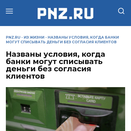
Перейти
к
содержанию
PNZ.RU
-
ИЗ ЖИЗНИ
-
НАЗВАНЫ УСЛОВИЯ, КОГДА БАНКИ
МОГУТ СПИСЫВАТЬ ДЕНЬГИ БЕЗ СОГЛАСИЯ КЛИЕНТОВ
Названы условия, когда
банки могут списывать
деньги без согласия
клиентов