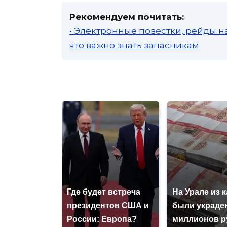
Рекомендуем почитать:
• Электронные повестки, рейды н
что важно знать запасникам
Где будет встреча
На Урале из 
президентов США и
были украде
России: Европа?
миллионов р