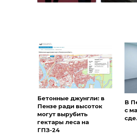
Бетонные джунгли: в
В П
Пензе ради высоток
с м
могут вырубить
сде
гектары леса на
ГПЗ-24