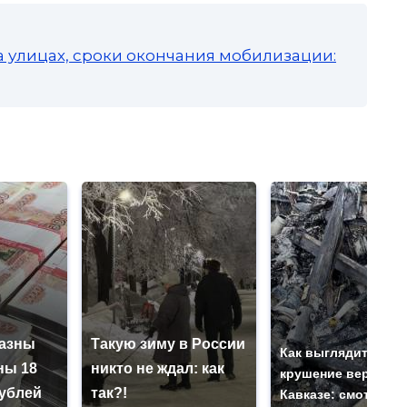
а улицах, сроки окончания мобилизации:
казны
Такую зиму в России
Как выглядит мест
ны 18
никто не ждал: как
крушение вертолет
ублей
так?!
Кавказе: смотреть