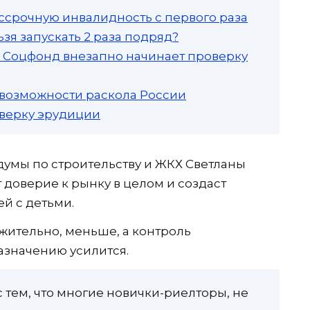
ссрочную инвалидность с первого раза
зя запускать 2 раза подряд?
а: Соцфонд внезапно начинает проверку
 возможности раскола России
роверку эрудиции
умы по строительству и ЖКХ Светланы
 доверие к рынку в целом и создаст
й с детьми.
жительно, меньше, а контроль
азначению усилится.
с тем, что многие новички-риелторы, не