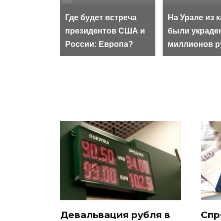
Где будет встреча
На Урале из 
президентов США и
были украде
России: Европа?
миллионов р
Девальвация рубля в
Спр