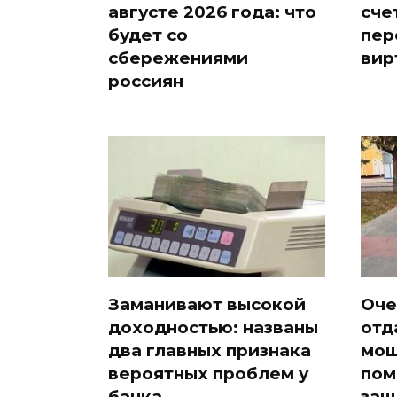
августе 2026 года: что
сче
будет со
пер
сбережениями
вир
россиян
Заманивают высокой
Оче
доходностью: названы
отд
два главных признака
мош
вероятных проблем у
пом
банка
защ