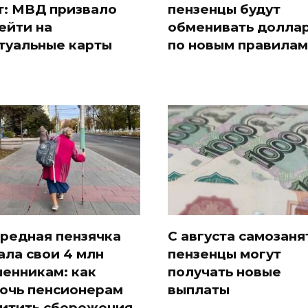
т: МВД призвало
пензенцы будут
ейти на
обменивать долла
туальные карты
по новым правилам
редная пензячка
С августа самозан
ала свои 4 млн
пензенцы могут
енникам: как
получать новые
очь пенсионерам
выплаты
итить сбережения