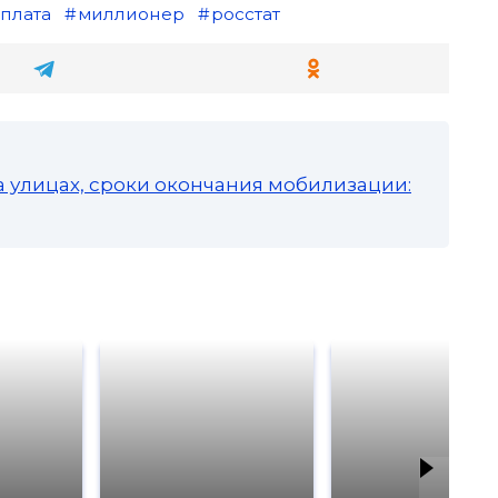
плата
миллионер
росстат
а улицах, сроки окончания мобилизации: