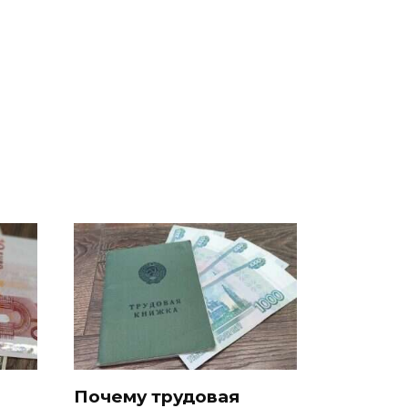
Не ешьте эту
В ОАЭ произошло
о
готовую еду из
жестокое убийство
а на
магазина: список
криптомиллионера
Почему трудовая