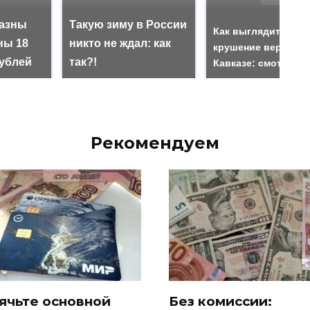
казны
Такую зиму в России
Как выглядит мест
ны 18
никто не ждал: как
крушение вертолет
ублей
так?!
Кавказе: смотреть
Рекомендуем
ячьте основной
Без комиссии: