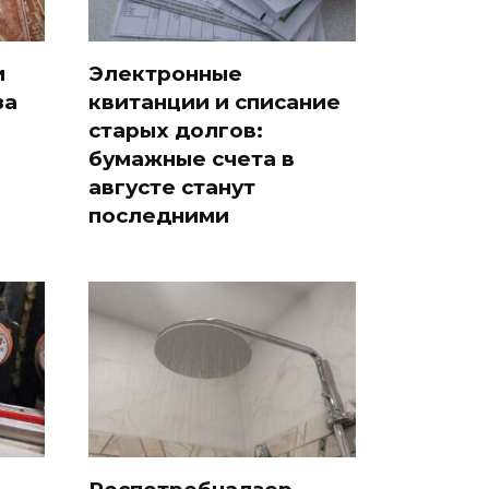
и
Электронные
за
квитанции и списание
старых долгов:
бумажные счета в
августе станут
последними