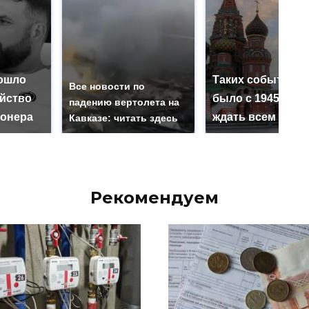
ошло
Таких событий н
Все новости по
ийство
было с 1945: чег
падению вертолета на
онера
ждать всем нам?
Кавказе: читать здесь
Рекомендуем