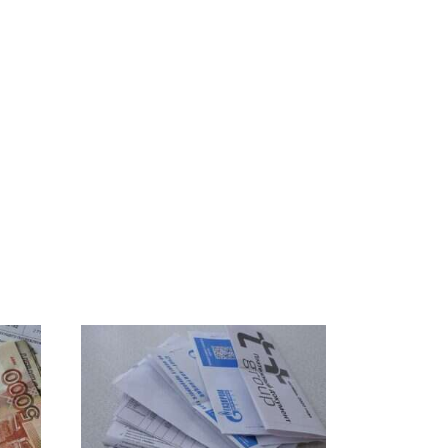
СМИ: В Химках на
е
полицейскую
В магазинах России
о
машину напали и
ажиотаж из-за этого
подожгли.
продукта: что купить?