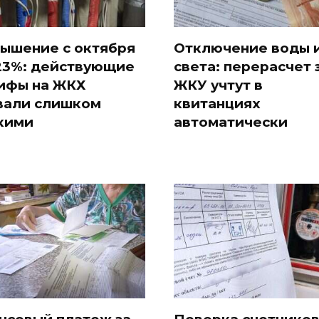
ышение с октября
Отключение воды 
23%: действующие
света: перерасчет 
ифы на ЖКХ
ЖКУ учтут в
вали слишком
квитанциях
кими
автоматически