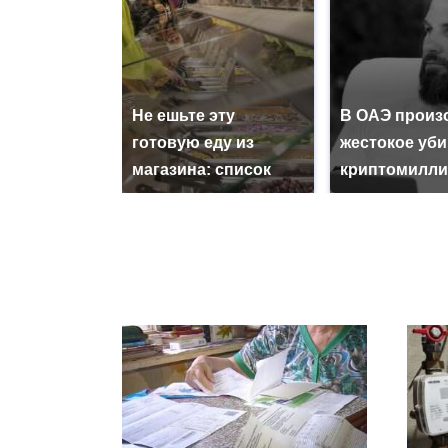
Не ешьте эту
В ОАЭ произ
готовую еду из
жестокое уб
магазина: список
криптомилли