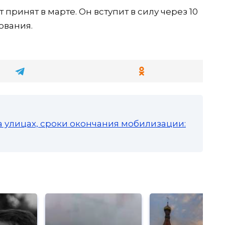
 принят в марте. Он вступит в силу через 10
ования.
а улицах, сроки окончания мобилизации: