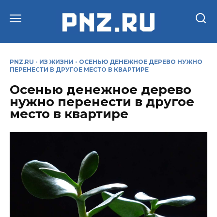
Перейти
к
содержанию
PNZ.RU
-
ИЗ ЖИЗНИ
-
ОСЕНЬЮ ДЕНЕЖНОЕ ДЕРЕВО НУЖНО
ПЕРЕНЕСТИ В ДРУГОЕ МЕСТО В КВАРТИРЕ
Осенью денежное дерево
нужно перенести в другое
место в квартире