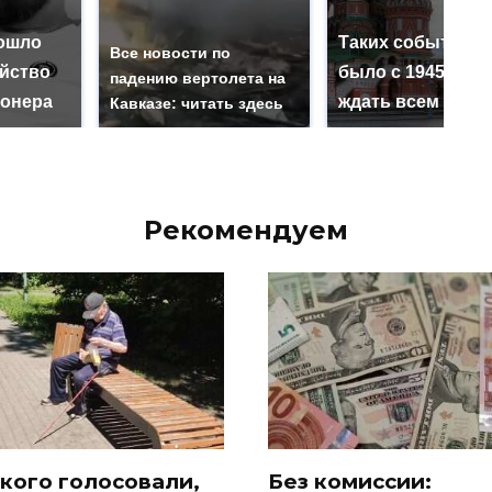
ошло
Таких событий н
Все новости по
ийство
было с 1945: чег
падению вертолета на
онера
ждать всем нам?
Кавказе: читать здесь
Рекомендуем
 кого голосовали,
Без комиссии: