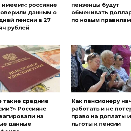
и имеем»: россияне
пензенцы будут
поверили данным о
обменивать долла
дней пенсии в 27
по новым правилам
яч рублей
е такие средние
Как пенсионеру на
сии?» Россияне
работать и не поте
еагировали на
право на доплаты и
ые данные
льготы к пенсии