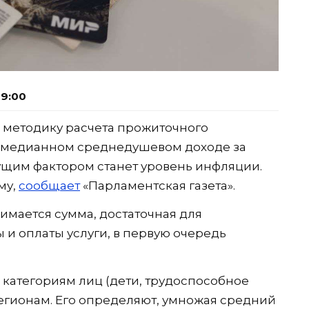
09:00
 методику расчета прожиточного
а медианном среднедушевом доходе за
дущим фактором станет уровень инфляции.
му,
сообщает
«Парламентская газета».
ается сумма, достаточная для
и оплаты услуги, в первую очередь
 категориям лиц (дети, трудоспособное
регионам. Его определяют, умножая средний