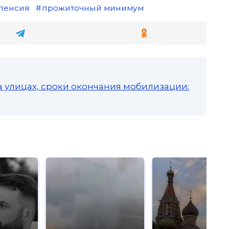
пенсия
прожиточный минимум
а улицах, сроки окончания мобилизации: