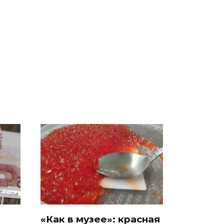
СМИ: В Химках на
е
полицейскую
В магазинах России
о
машину напали и
ажиотаж из-за этого
подожгли.
продукта: что купить?
«Как в музее»: красная