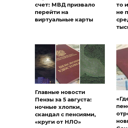
счет: МВД призвало
то 
перейти на
не 
виртуальные карты
сре
тыс
Главные новости
«Гд
Пензы за 5 августа:
пен
ночные хлопки,
отр
скандал с пенсиями,
нов
«круги от НЛО»