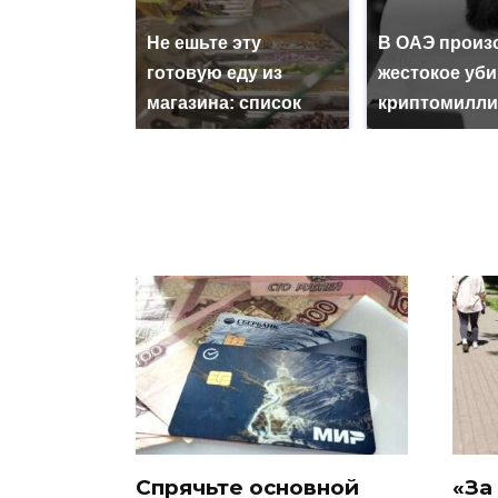
Не ешьте эту
В ОАЭ произ
готовую еду из
жестокое уб
магазина: список
криптомилли
Спрячьте основной
«За