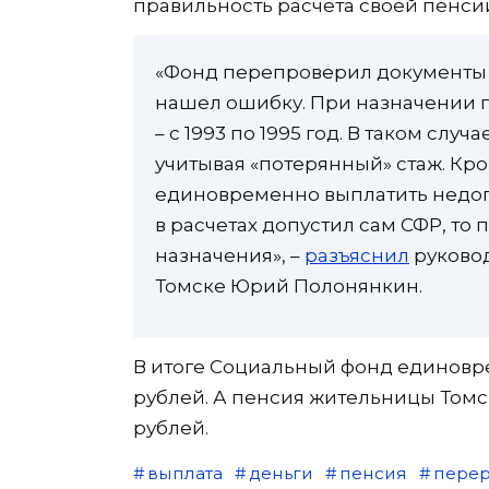
правильность расчета своей пенси
«Фонд перепроверил документы 
нашел ошибку. При назначении 
– с 1993 по 1995 год. В таком сл
учитывая «потерянный» стаж. Кр
единовременно выплатить недоп
в расчетах допустил сам СФР, то
назначения», –
разъяснил
руковод
Томске Юрий Полонянкин.
В итоге Социальный фонд единовр
рублей. А пенсия жительницы Томск
рублей.
выплата
деньги
пенсия
перер