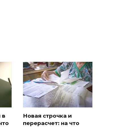
е
полицейскую
В магазинах России
о
машину напали и
ажиотаж из-за этого
подожгли.
продукта: что купить?
 в
Новая строчка и
что
перерасчет: на что