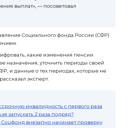
ения выплат», — посоветовал
равление Социального фонда России (СФР)
ением.
ифровать, какие изменения пенсии
ее назначения, уточнить периоды своей
ФР, и данные о тех периодах, которые не
рассказал эксперт.
ссрочную инвалидность с первого раза
зя запускать 2 раза подряд?
а: Соцфонд внезапно начинает проверку