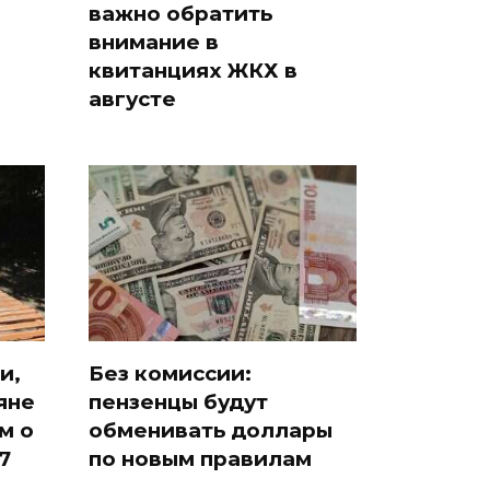
важно обратить
внимание в
квитанциях ЖКХ в
августе
и,
Без комиссии:
яне
пензенцы будут
м о
обменивать доллары
7
по новым правилам