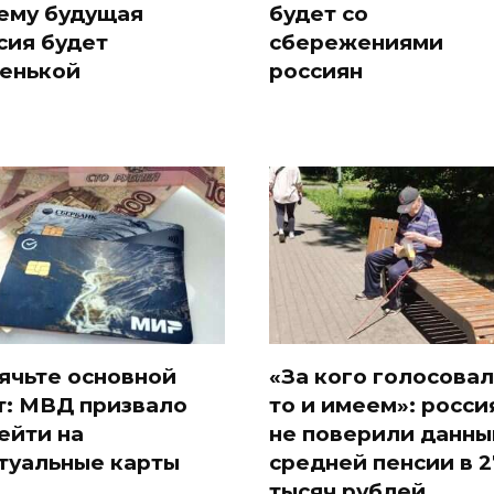
ему будущая
будет со
сия будет
сбережениями
енькой
россиян
ячьте основной
«За кого голосовал
т: МВД призвало
то и имеем»: росси
ейти на
не поверили данны
туальные карты
средней пенсии в 2
тысяч рублей