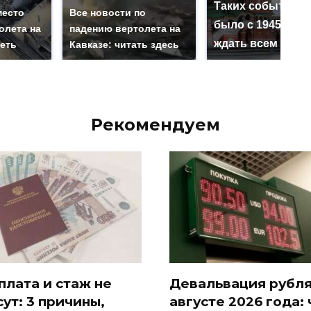
Таких событий н
место
Все новости по
было с 1945: чег
олета на
падению вертолета на
ждать всем нам?
реть
Кавказе: читать здесь
Рекомендуем
плата и стаж не
Девальвация рубля
сут: 3 причины,
августе 2026 года: 