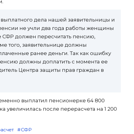
и.
выплатного дела нашей заявительницы и
пенсии не учли два года работы женщины
учае СФР должен пересчитать пенсию,
оме того, заявительнице должны
лаченные ранее деньги. Так как ошибку
 пенсию должны доплатить с момента ее
итель Центра защиты прав граждан в
еменно выплатил пенсионерке 64 800
а увеличилась после перерасчета на 1 200
асчет
СФР