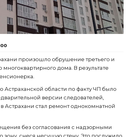
:00
страхани произошло обрушение третьего и
 многоквартирного дома. В результате
енсионерка.
о Астраханской области по факту ЧП было
едварительной версии следователей,
в Астрахани стал ремонт однокомнатной
ещения без согласования с надзорными
 зону, снеся несущую стену. Это послужило