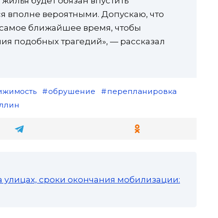
жилья будет обязан впустить
ся вполне вероятными. Допускаю, что
в самое ближайшее время, чтобы
ия подобных трагедий», — рассказал
ижимость
обрушение
перепланировка
ллин
а улицах, сроки окончания мобилизации: