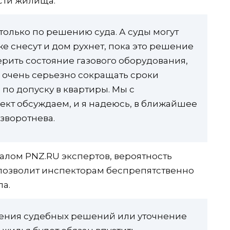
сти жилища.
только по решению суда. А суды могут
уже снесут и дом рухнет, пока это решение
ерить состояние газового оборудования,
 очень серьезно сокращать сроки
по допуску в квартиры. Мы с
ект обсуждаем, и я надеюсь, в ближайшее
азворотнева.
лом PNZ.RU экспертов, вероятность
 позволит инспекторам беспрепятственно
ла.
сения судебных решений или уточнение