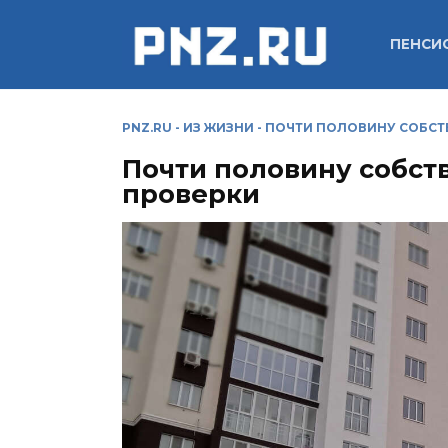
Перейти
к
ПЕНСИ
содержанию
PNZ.RU
-
ИЗ ЖИЗНИ
-
ПОЧТИ ПОЛОВИНУ СОБСТ
Почти половину собст
проверки