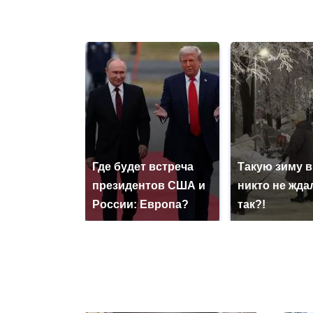
Где будет встреча
Такую зиму в
президентов США и
никто не ждал
России: Европа?
так?!