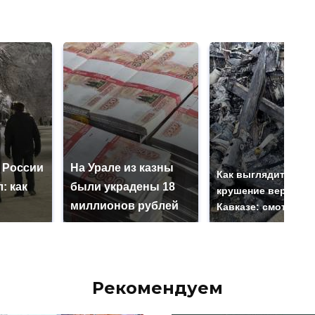
 России
На Урале из казны
Как выглядит мест
: как
были украдены 18
крушение вертолет
миллионов рублей
Кавказе: смотреть
Рекомендуем