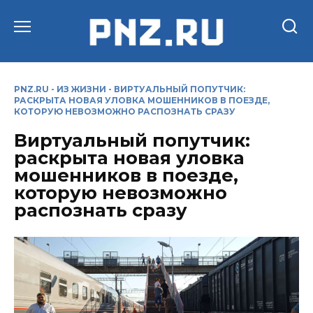
Перейти
к
содержанию
PNZ.RU
-
ИЗ ЖИЗНИ
-
ВИРТУАЛЬНЫЙ ПОПУТЧИК:
РАСКРЫТА НОВАЯ УЛОВКА МОШЕННИКОВ В ПОЕЗДЕ,
КОТОРУЮ НЕВОЗМОЖНО РАСПОЗНАТЬ СРАЗУ
Виртуальный попутчик:
раскрыта новая уловка
мошенников в поезде,
которую невозможно
распознать сразу