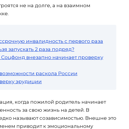
оятся не на долге, а на взаимном
ке.
ссрочную инвалидность с первого раза
зя запускать 2 раза подряд?
а: Соцфонд внезапно начинает проверку
 возможности раскола России
роверку эрудиции
ация, когда пожилой родитель начинает
нность за свою жизнь на детей. В
едко называют созависимостью. Внешне это
ременем приводит к эмоциональному