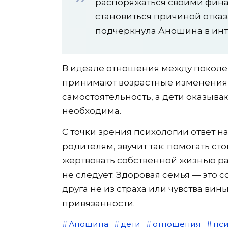
распоряжаться своими фина
становиться причиной отказ
подчеркнула Аношина в инт
В идеале отношения между поколен
принимают возрастные изменения
самостоятельность, а дети оказыва
необходима.
С точки зрения психологии ответ н
родителям, звучит так: помогать ст
жертвовать собственной жизнью р
не следует. Здоровая семья — это
друга не из страха или чувства вин
привязанности.
Аношина
дети
отношения
пс