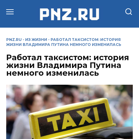
Перейти
к
содержанию
PNZ.RU
-
ИЗ ЖИЗНИ
-
РАБОТАЛ ТАКСИСТОМ: ИСТОРИЯ
ЖИЗНИ ВЛАДИМИРА ПУТИНА НЕМНОГО ИЗМЕНИЛАСЬ
Работал таксистом: история
жизни Владимира Путина
немного изменилась