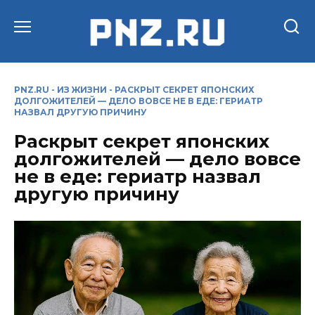
Перейти
к
содержанию
PNZ.RU
-
ИЗ ЖИЗНИ
-
РАСКРЫТ СЕКРЕТ ЯПОНСКИХ
ДОЛГОЖИТЕЛЕЙ — ДЕЛО ВОВСЕ НЕ В ЕДЕ: ГЕРИАТР
НАЗВАЛ ДРУГУЮ ПРИЧИНУ
Раскрыт секрет японских
долгожителей — дело вовсе
не в еде: гериатр назвал
другую причину