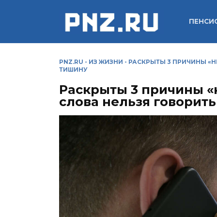
Перейти
к
ПЕНСИ
содержанию
PNZ.RU
-
ИЗ ЖИЗНИ
-
РАСКРЫТЫ 3 ПРИЧИНЫ «Н
ТИШИНУ
Раскрыты 3 причины «
слова нельзя говорить