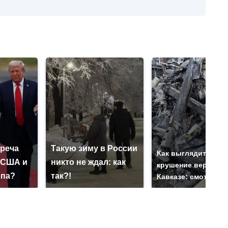
треча
Такую зиму в России
Как выглядит мест
 США и
никто не ждал: как
крушение вертолет
опа?
так?!
Кавказе: смотреть