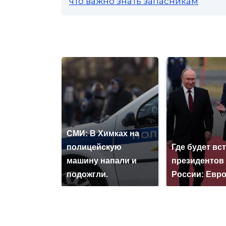
что важно знать запасникам
СМИ: В Химках на
полицейскую
Где будет вс
машину напали и
президентов
подожгли.
России: Евр