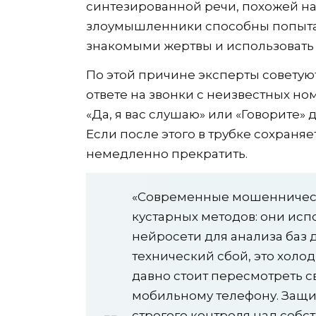
синтезированной речи, похожей на 
злоумышленники способны попытат
знакомыми жертвы и использовать
По этой причине эксперты советую
ответе на звонки с неизвестных н
«Да, я вас слушаю» или «Говорите» 
Если после этого в трубке сохраня
немедленно прекратить.
«Современные мошеннически
кустарных методов: они ис
нейросети для анализа баз 
технический сбой, это холо
давно стоит пересмотреть 
мобильному телефону. Защи
строгого контроля над собст