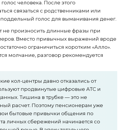
голос человека. После этого
ься связаться с родственниками или
 поддельный голос для выманивания денег.
т не произносить длинные фразы при
омеров. Вместо привычных выражений вроде
достаточно ограничиться коротким «Алло».
ется молчание, разговор рекомендуется
е кол-центры давно отказались от
пользуют продвинутые цифровые АТС и
данных. Тишина в трубке — это не
дный расчет. Поэтому пенсионерам уже
свои бытовые привычки общения по
та личных сбережений начинается со
венной речью. В эпоху тотального