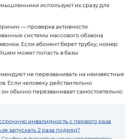
оумышленники используют их сразу для
причин — проверка активности
ованные системы массового обзвона
звонки. Если абонент берет трубку, номер
йшем может попасть в базы
мендуют не перезванивать на неизвестные
в. Если человеку действительно
, он обычно перезванивает самостоятельно.
ссрочную инвалидность с первого раза
зя запускать 2 раза подряд?
а: Соцфонд внезапно начинает проверку