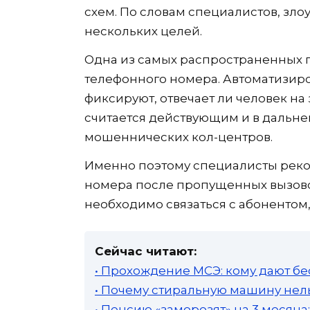
схем. По словам специалистов, зл
нескольких целей.
Одна из самых распространенных 
телефонного номера. Автоматизир
фиксируют, отвечает ли человек на 
считается действующим и в дальне
мошеннических кол-центров.
Именно поэтому специалисты реко
номера после пропущенных вызово
необходимо связаться с абонентом
Сейчас читают:
• Прохождение МСЭ: кому дают бе
• Почему стиральную машину нель
• Пенсию «заморозят» на 3 месяц