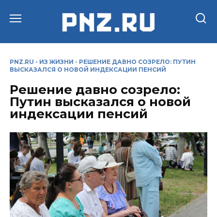
Перейти
к
содержанию
PNZ.RU
-
ИЗ ЖИЗНИ
-
РЕШЕНИЕ ДАВНО СОЗРЕЛО: ПУТИН
ВЫСКАЗАЛСЯ О НОВОЙ ИНДЕКСАЦИИ ПЕНСИЙ
Решение давно созрело:
Путин высказался о новой
индексации пенсий