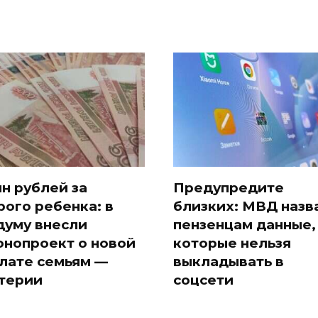
лн рублей за
Предупредите
рого ребенка: в
близких: МВД назв
думу внесли
пензенцам данные,
онопроект о новой
которые нельзя
лате семьям —
выкладывать в
терии
соцсети