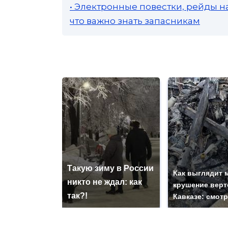
• Электронные повестки, рейды н
что важно знать запасникам
Такую зиму в России
Как выглядит 
никто не ждал: как
крушение верт
так?!
Кавказе: смот