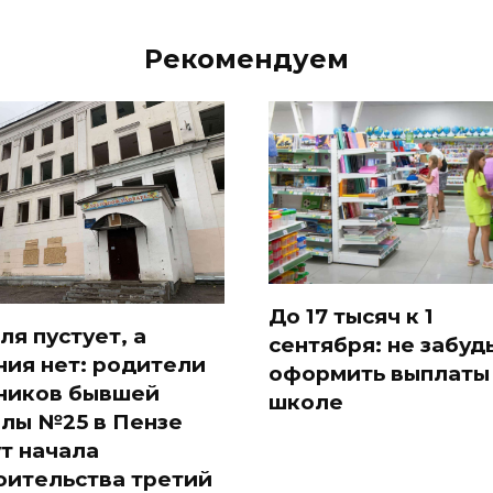
Рекомендуем
До 17 тысяч к 1
ля пустует, а
сентября: не забуд
ния нет: родители
оформить выплаты
ников бывшей
школе
лы №25 в Пензе
т начала
оительства третий