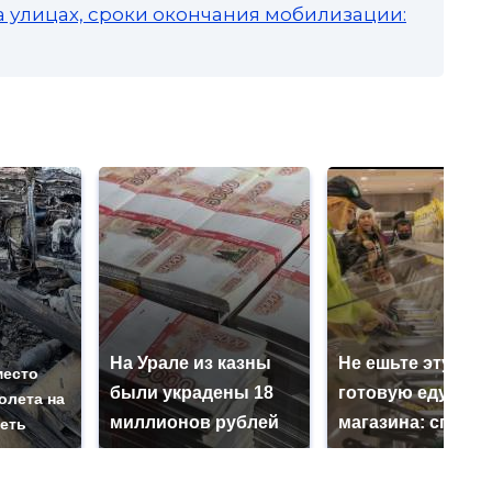
а улицах, сроки окончания мобилизации:
На Урале из казны
Не ешьте эту
место
были украдены 18
готовую еду из
олета на
миллионов рублей
магазина: список
реть