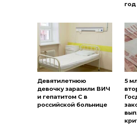
год
Девятилетнюю
5 м
девочку заразили ВИЧ
вто
и гепатитом С в
Гос
российской больнице
зак
вып
кри