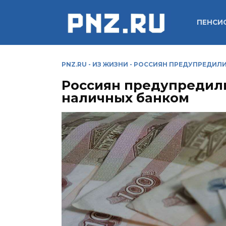
Перейти
к
ПЕНСИ
содержанию
PNZ.RU
-
ИЗ ЖИЗНИ
-
РОССИЯН ПРЕДУПРЕДИЛИ
Россиян предупредили
наличных банком