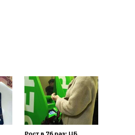
Где будет встреча
Такую зиму в России
и
президентов США и
никто не ждал: как
о
России: Европа?
так?!
ть?
Рост в 76 раз: ЦБ