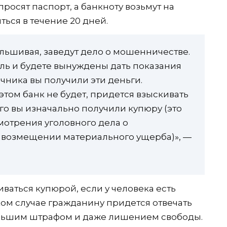
росят паспорт, а банкноту возьмут на
ься в течение 20 дней.
альшивая, заведут дело о мошенничестве.
ель и будете вынуждены дать показания
очника вы получили эти деньги.
том банк не будет, придется взыскивать
ого вы изначально получили купюру (это
мотрения уголовного дела о
о возмещении материального ущерба)», —
ваться купюрой, если у человека есть
аком случае гражданину придется отвечать
 большим штрафом и даже лишением свободы.