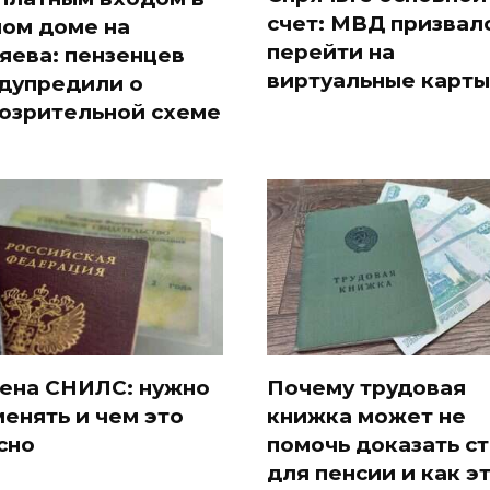
счет: МВД призвал
ом доме на
перейти на
яева: пензенцев
виртуальные карты
дупредили о
озрительной схеме
ена СНИЛС: нужно
Почему трудовая
менять и чем это
книжка может не
сно
помочь доказать с
для пенсии и как э