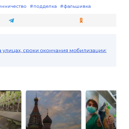
нничество
подделка
фальшивка
а улицах, сроки окончания мобилизации: