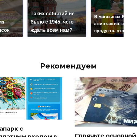
Таких событий не
В магазинах Росси
из
было с 1945: чего
ажиотаж из-за этог
исок
ждать всем нам?
продукта: что купи
Рекомендуем
апарк с
Спрячьте основной
платным входом в