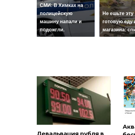
СМИ: В Химках на
полицейскую
Не ешьте эту
машину напали и
готовую еду 
подожгли.
магазина: сп
Акв
Девальвация рубля в
бес