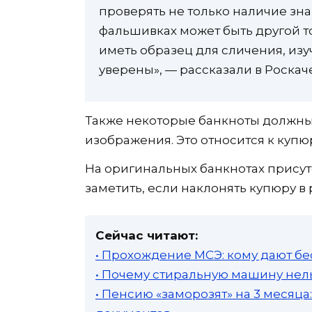
проверять не только наличие знак
фальшивках может быть другой то
иметь образец для сличения, изу
уверены», — рассказали в Роскач
Также некоторые банкноты должны
изображения. Это относится к купюр
На оригинальных банкнотах прису
заметить, если наклонять купюру в
Сейчас читают:
• Прохождение МСЭ: кому дают бе
• Почему стиральную машину нель
• Пенсию «заморозят» на 3 месяц