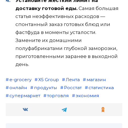
Установите жесткий лимит на
доставку готовой еды.
Самая большая
статья неэффективных расходов —
спонтанный заказ готовых блюд или
фастфуда в моменты усталости.
Замените их домашними
полуфабрикатами глубокой заморозки,
приготовленными заранее в выходной
день.
e-grocery
X5 Group
Лента
магазин
онлайн
продукты
Росстат
статистика
супермаркет
торговля
экономия