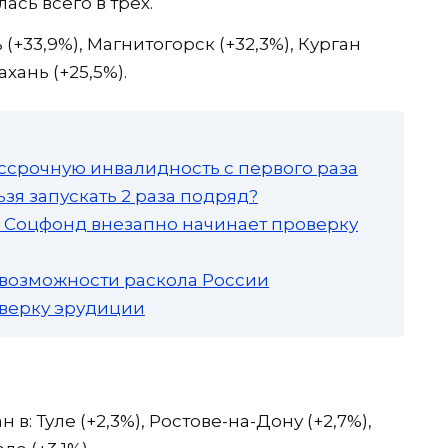
сь всего в трех.
(+33,9%), Магнитогорск (+32,3%), Курган
ахань (+25,5%).
ссрочную инвалидность с первого раза
зя запускать 2 раза подряд?
а: Соцфонд внезапно начинает проверку
 возможности раскола России
роверку эрудиции
: Туле (+2,3%), Ростове-на-Дону (+2,7%),