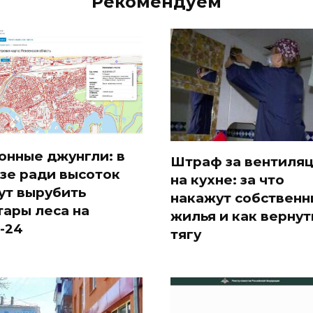
Рекомендуем
онные джунгли: в
Штраф за вентиля
зе ради высоток
на кухне: за что
ут вырубить
накажут собственн
тары леса на
жилья и как вернут
-24
тягу