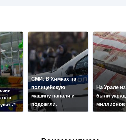
СМИ: В Химках на
полицейскую
На Урале из казн
оссии
машину напали и
были украдены 1
этого
подожгли.
миллионов рубл
купить?