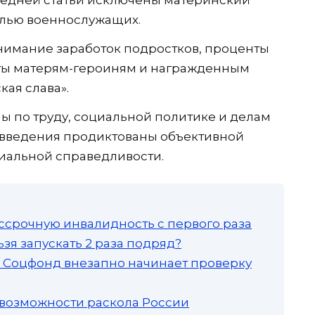
ледней статьи исключены материнский
белью военнослужащих.
внимание заработок подростков, проценты
аты матерям-героиням и награжденным
ая слава».
ы по труду, социальной политике и делам
вовведения продиктованы объективной
иальной справедливости.
ссрочную инвалидность с первого раза
зя запускать 2 раза подряд?
а: Соцфонд внезапно начинает проверку
 возможности раскола России