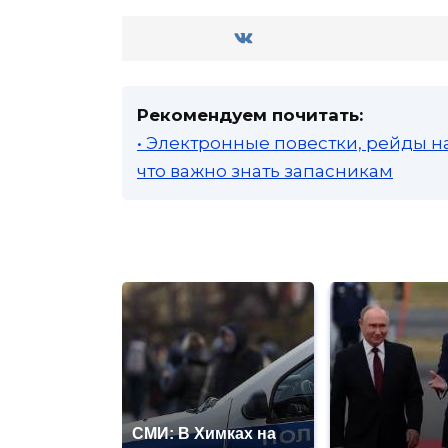
Рекомендуем почитать:
• Электронные повестки, рейды н
что важно знать запасникам
СМИ: В Химках на