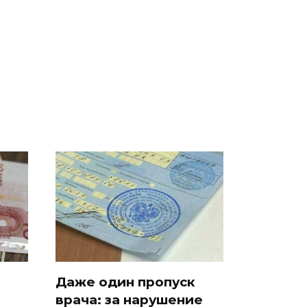
На Урале из казны
Не ешьте эту
о
были украдены 18
готовую еду из
а на
миллионов рублей
магазина: список
Даже один пропуск
врача: за нарушение