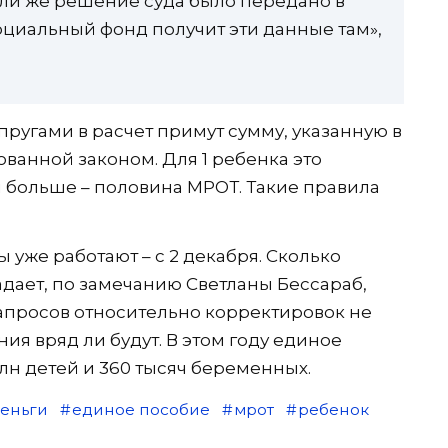
ли же решение суда было передано в
оциальный фонд получит эти данные там»,
ругами в расчет примут сумму, указанную в
ванной законом. Для 1 ребенка это
3 и больше – половина МРОТ. Такие правила
уже работают – с 2 декабря. Сколько
дает, по замечанию Светланы Бессараб,
запросов относительно корректировок не
ия вряд ли будут. В этом году единое
лн детей и 360 тысяч беременных.
еньги
единое пособие
мрот
ребенок