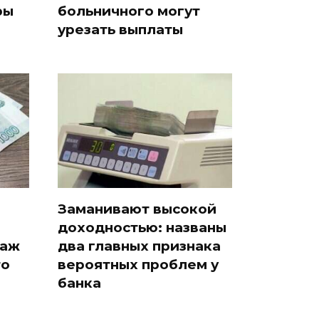
ры
больничного могут
урезать выплаты
Заманивают высокой
доходностью: названы
таж
два главных признака
то
вероятных проблем у
банка