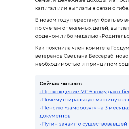
семья, и денежные доходы. Из пос
капитал или выплаты в связи с ги
В новом году перестанут брать во 
по счетам опекаемых детей, выпл
орденом либо медалью «Родительск
Как пояснила член комитета Госдум
ветеранов Светлана Бессараб, но
необходимостью и принципом соц
Сейчас читают:
• Прохождение МСЭ: кому дают бе
• Почему стиральную машину нель
• Пенсию «заморозят» на 3 месяц
документов
• Путин заявил о существовавшей