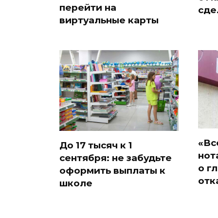
перейти на
сде
виртуальные карты
«Вс
До 17 тысяч к 1
нот
сентября: не забудьте
о г
оформить выплаты к
отк
школе