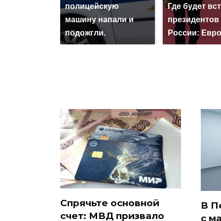
полицейскую
Где будет вс
машину напали и
президентов
подожгли.
России: Евр
Спрячьте основной
В П
счет: МВД призвало
с м