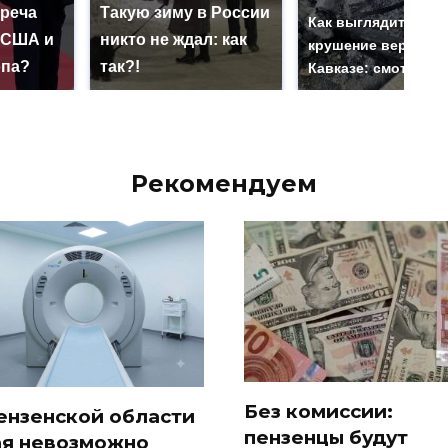
треча
Такую зиму в России
Как выглядит мест
 США и
никто не ждал: как
крушение вертолет
опа?
так?!
Кавказе: смотреть
Рекомендуем
Без комиссии:
ензенской области
пензенцы будут
ая невозможно