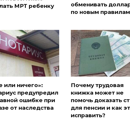
обменивать долла
лать МРТ ребенку
по новым правилам
е или ничего»:
Почему трудовая
ариус предупредил
книжка может не
лавной ошибке при
помочь доказать с
азе от наследства
для пенсии и как э
исправить?