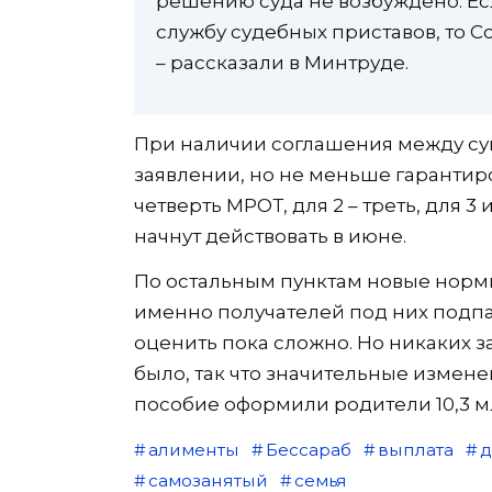
решению суда не возбуждено. Ес
службу судебных приставов, то С
– рассказали в Минтруде.
При наличии соглашения между суп
заявлении, но не меньше гарантиро
четверть МРОТ, для 2 – треть, для 
начнут действовать в июне.
По остальным пунктам новые нормы 
именно получателей под них подпа
оценить пока сложно. Но никаких 
было, так что значительные изменен
пособие оформили родители 10,3 м
алименты
Бессараб
выплата
д
самозанятый
семья