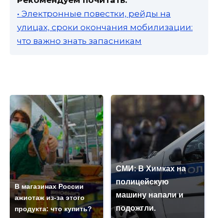
Рекомендуем почитать:
• Электронные повестки, рейды на
улицах, сроки окончания мобилизации:
что важно знать запасникам
СМИ: В Химках на
полицейскую
В магазинах России
машину напали и
ажиотаж из-за этого
подожгли.
продукта: что купить?