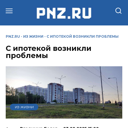
Перейти
к
содержанию
PNZ.RU
-
ИЗ ЖИЗНИ
-
С ИПОТЕКОЙ ВОЗНИКЛИ ПРОБЛЕМЫ
С ипотекой возникли
проблемы
ИЗ ЖИЗНИ