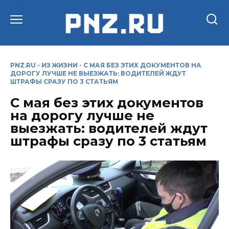
Перейти
к
содержанию
PNZ.RU
-
ИЗ ЖИЗНИ
-
С МАЯ БЕЗ ЭТИХ ДОКУМЕНТОВ НА
ДОРОГУ ЛУЧШЕ НЕ ВЫЕЗЖАТЬ: ВОДИТЕЛЕЙ ЖДУТ
ШТРАФЫ СРАЗУ ПО 3 СТАТЬЯМ
С мая без этих документов
на дорогу лучше не
выезжать: водителей ждут
штрафы сразу по 3 статьям