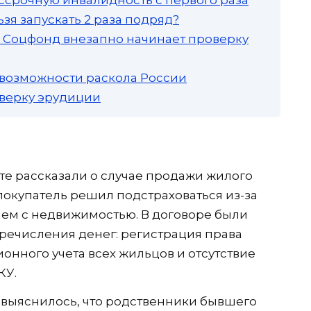
зя запускать 2 раза подряд?
а: Соцфонд внезапно начинает проверку
 возможности раскола России
роверку эрудиции
е рассказали о случае продажи жилого
покупатель решил подстраховаться из-за
лем с недвижимостью. В договоре были
речисления денег: регистрация права
ионного учета всех жильцов и отсутствие
КУ.
 выяснилось, что родственники бывшего