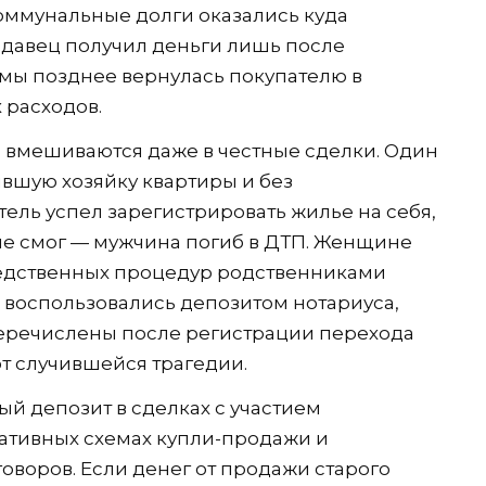
коммунальные долги оказались куда
одавец получил деньги лишь после
ммы позднее вернулась покупателю в
 расходов.
а вмешиваются даже в честные сделки. Один
бывшую хозяйку квартиры и без
тель успел зарегистрировать жилье на себя,
не смог — мужчина погиб в ДТП. Женщине
едственных процедур родственниками
ы воспользовались депозитом нотариуса,
перечислены после регистрации перехода
от случившейся трагедии.
й депозит в сделках с участием
ативных схемах купли-продажи и
воров. Если денег от продажи старого