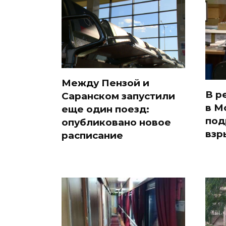
Между Пензой и
В р
Саранском запустили
в М
еще один поезд:
под
опубликовано новое
взр
расписание