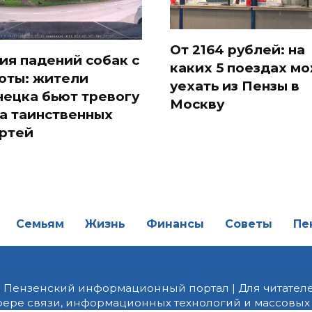
От 2164 рублей: на
ия падений собак с
каких 5 поездах м
оты: жители
уехать из Пензы в
нецка бьют тревогу
Москву
за таинственных
ртей
Семьям
Жизнь
Финансы
Советы
Пе
| Пензенский информационный портал | Для читателе
фере связи, информационных технологий и массовых