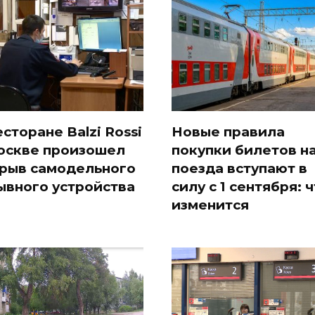
есторане Balzi Rossi
Новые правила
оскве произошел
покупки билетов н
рыв самодельного
поезда вступают в
ывного устройства
силу с 1 сентября: 
изменится