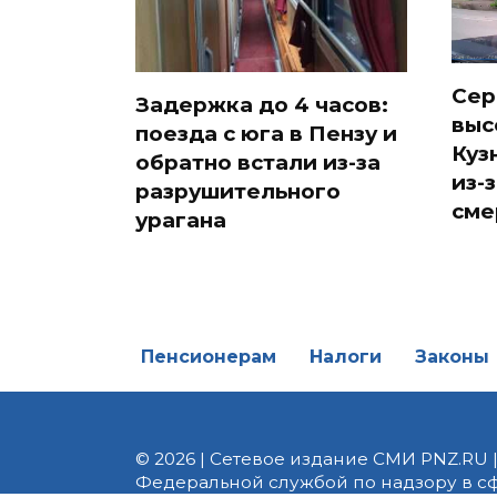
Сер
Задержка до 4 часов:
выс
поезда с юга в Пензу и
Куз
обратно встали из-за
из-
разрушительного
сме
урагана
Пенсионерам
Налоги
Законы
© 2026 | Сетевое издание СМИ PNZ.RU 
Федеральной службой по надзору в с