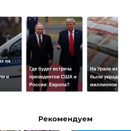
х на
ю
Где будет встреча
На Урале из казн
ли и
президентов США и
были украдены 1
России: Европа?
миллионов рубл
Рекомендуем