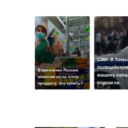
СМИ: В Химка
полицейску
В магазинах России
машину напа
ажиотаж из-за этого
подожгли.
продукта: что купить?