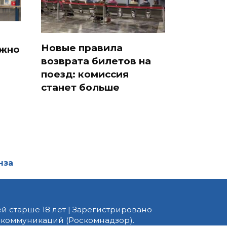
Новые правила
ожно
возврата билетов на
поезд: комиссия
станет больше
нза
й старше 18 лет | Зарегистрировано
 коммуникаций (Роскомнадзор).