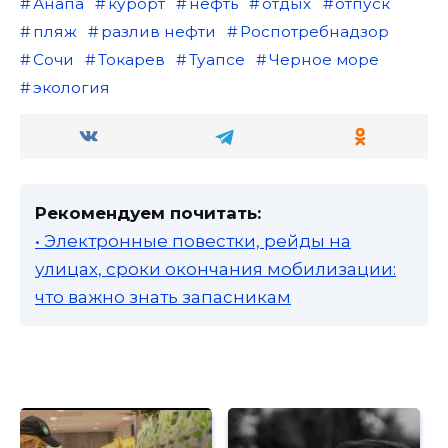
Анапа
курорт
нефть
отдых
отпуск
пляж
разлив нефти
Роспотребнадзор
Сочи
Токарев
Туапсе
Черное море
экология
Рекомендуем почитать:
• Электронные повестки, рейды на
улицах, сроки окончания мобилизации:
что важно знать запасникам