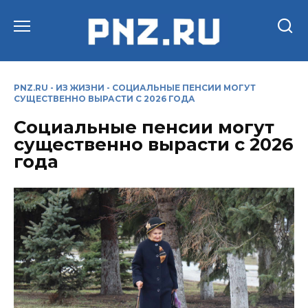
Перейти
к
содержанию
PNZ.RU
-
ИЗ ЖИЗНИ
-
СОЦИАЛЬНЫЕ ПЕНСИИ МОГУТ
СУЩЕСТВЕННО ВЫРАСТИ С 2026 ГОДА
Социальные пенсии могут
существенно вырасти с 2026
года