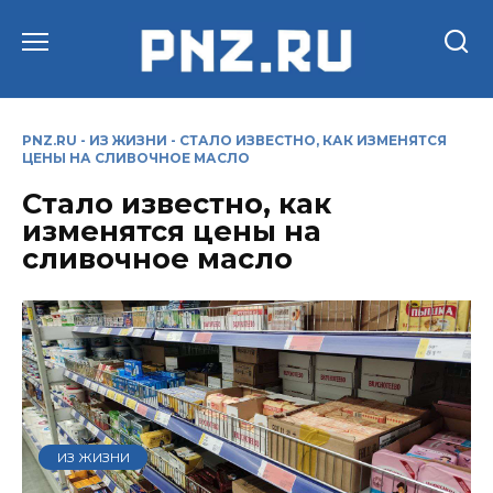
Перейти
к
содержанию
PNZ.RU
-
ИЗ ЖИЗНИ
-
СТАЛО ИЗВЕСТНО, КАК ИЗМЕНЯТСЯ
ЦЕНЫ НА СЛИВОЧНОЕ МАСЛО
Стало известно, как
изменятся цены на
сливочное масло
ИЗ ЖИЗНИ