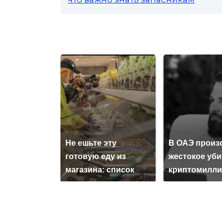
Не ешьте эту
В ОАЭ произ
готовую еду из
жестокое уб
магазина: список
криптомилли