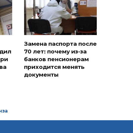
Замена паспорта после
едил
70 лет: почему из-за
при
банков пенсионерам
ва
приходится менять
документы
нза