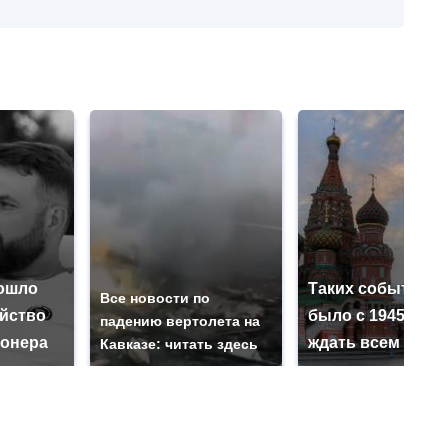
ошло
Таких событий н
Все новости по
ийство
было с 1945: чег
падению вертолета на
онера
ждать всем нам?
Кавказе: читать здесь