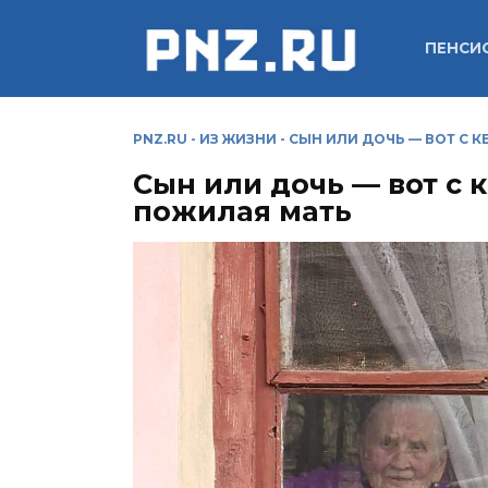
Перейти
к
ПЕНСИ
содержанию
PNZ.RU
-
ИЗ ЖИЗНИ
-
СЫН ИЛИ ДОЧЬ — ВОТ С 
Сын или дочь — вот с 
пожилая мать