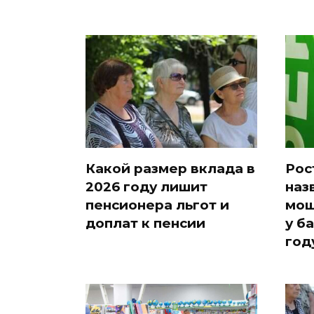
Какой размер вклада в
Рос
2026 году лишит
наз
пенсионера льгот и
мош
доплат к пенсии
у б
год