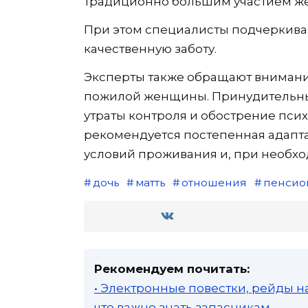
традиционно большим участием же
При этом специалисты подчеркиваю
качественную заботу.
Эксперты также обращают внимани
пожилой женщины. Принудительный
утраты контроля и обострение псих
рекомендуется постепенная адапт
условий проживания и, при необхо
дочь
матть
отношения
пенсио
Рекомендуем почитать:
• Электронные повестки, рейды н
что важно знать запасникам