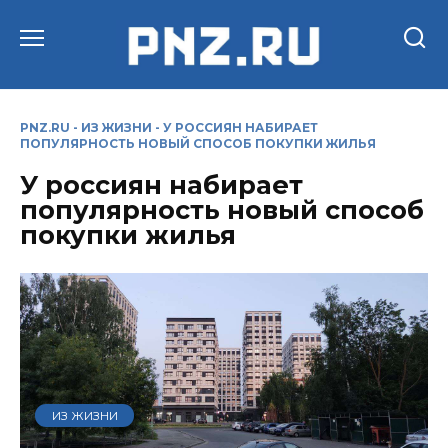
Перейти
к
содержанию
PNZ.RU
-
ИЗ ЖИЗНИ
-
У РОССИЯН НАБИРАЕТ
ПОПУЛЯРНОСТЬ НОВЫЙ СПОСОБ ПОКУПКИ ЖИЛЬЯ
У россиян набирает
популярность новый способ
покупки жилья
ИЗ ЖИЗНИ