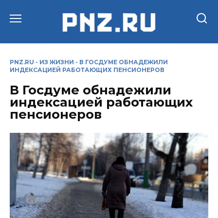
Перейти
к
содержанию
PNZ.RU
-
ИЗ ЖИЗНИ
-
В ГОСДУМЕ ОБНАДЕЖИЛИ
ИНДЕКСАЦИЕЙ РАБОТАЮЩИХ ПЕНСИОНЕРОВ
В Госдуме обнадежили
индексацией работающих
пенсионеров